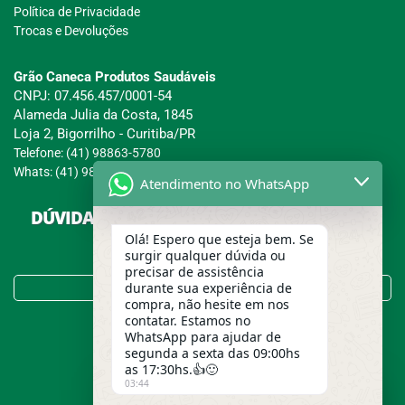
Política de Privacidade
Trocas e Devoluções
Grão Caneca Produtos Saudáveis
CNPJ: 07.456.457/0001-54
Alameda Julia da Costa, 1845
Loja 2, Bigorrilho - Curitiba/PR
Telefone: (41) 98863-5780
Whats: (41) 98863-5780
Atendimento no WhatsApp
DÚVIDAS SOBRE COMPRAS, PAGAMENTOS E
ENTREGAS?
Olá! Espero que esteja bem. Se
surgir qualquer dúvida ou
precisar de assistência
Tire suas Dúvidas no FAQ!
durante sua experiência de
compra, não hesite em nos
contatar. Estamos no
WhatsApp para ajudar de
segunda a sexta das 09:00hs
as 17:30hs.👍🙂
03:44
Usamos cookies para garantir a