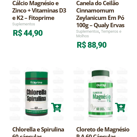
Cálcio Magnésio e
Canela do Ceilão
Zinco + Vitaminas D3
Cinnamomum
e K2 – Fitoprime
Zeylanicum Em Pó
100g – Qualy Ervas
Suplementos
R$
44,90
Suplementos
,
Temperos e
Molhos
R$
88,90
Chlorella e Spirulina
Cloreto de Magnésio
60 cápsulas –
P.A 60 Cápsulas –