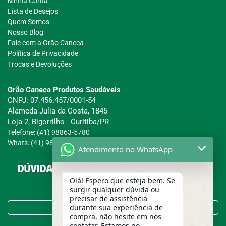
Minha Conta
Lista de Desejos
Quem Somos
Nosso Blog
Fale com a Grão Caneca
Política de Privacidade
Trocas e Devoluções
Grão Caneca Produtos Saudáveis
CNPJ: 07.456.457/0001-54
Alameda Julia da Costa, 1845
Loja 2, Bigorrilho - Curitiba/PR
Telefone: (41) 98863-5780
Whats: (41) 98863-5780
Atendimento no WhatsApp
DÚVIDAS SOBRE COMPRAS, PAGAMENTOS E
ENTREGAS?
Olá! Espero que esteja bem. Se
surgir qualquer dúvida ou
precisar de assistência
Tire suas Dúvidas no FAQ!
durante sua experiência de
compra, não hesite em nos
contatar. Estamos no