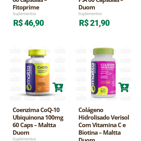
Fitoprime
Duom
Suplementos
Suplementos
R$
46,90
R$
21,90
Coenzima CoQ-10
Colágeno
Ubiquinona 100mg
Hidrolisado Verisol
60 Caps – Maltta
Com Vitamina C e
Duom
Biotina – Maltta
Duom
Suplementos