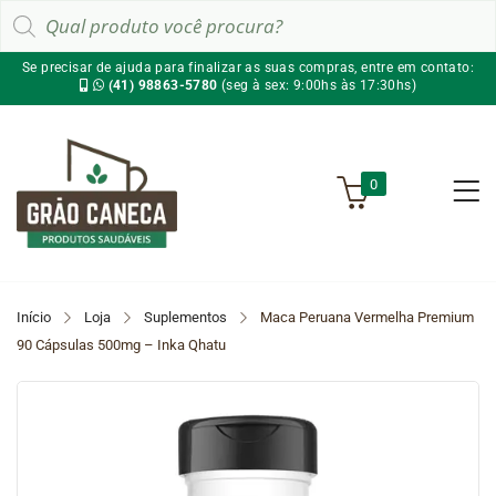
Pesquisar
produtos
Se precisar de ajuda para finalizar as suas compras, entre em contato:
(41) 98863-5780
(seg à sex: 9:00hs às 17:30hs)
0
Início
Loja
Suplementos
Maca Peruana Vermelha Premium
90 Cápsulas 500mg – Inka Qhatu