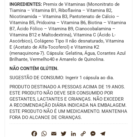
INGREDIENTES:
Premix de Vitaminas (Mononitrato de
Tiamina – Vitamina B1, Riboflavina – Vitamina B2,
Nicotinamida – Vitamina B3, Pantotenato de Cálcio –
Vitamina B5, Pridoxina – Vitamina B6, Biotina – Vitamina
B7, Ácido Fólico – Vitamina B9, Cianocobalamina –
Vitamina B12 e Maltodextrina), Vitamina C (Ácido L-
Ascórbico), Colágeno Tipo II não desnaturado, Vitamina
E (Acetato de Alfa-Tocoferol) e Vitamina K2
(menaquinona-7). Cápsula: Gelatina, Água, Corantes Azul
Brilhante, Vermelho40 e Amarelo de Quinolina.
NÃO CONTÉM GLÚTEN.
SUGESTÃO DE CONSUMO: Ingerir 1 cápsula ao dia.
PRODUTO DESTINADO A PESSOAS ACIMA DE 19 ANOS.
ESTE PRODUTO NÃO DEVE SER CONSUMIDO POR
GESTANTES, LACTANTES E CRIANÇAS. NÃO EXCEDER
A RECOMENDAÇÃO DIÁRIA INDICADA NA EMBALAGEM.
ESTE PRODUTO NÃO É UM MEDICAMENTO. MANTENHA
FORA DO ALCANCE DE CRIANÇAS.
Facebook
WhatsApp
Email
Twitter
LinkedIn
Copy
Messenger
Telegram