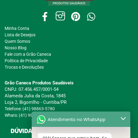
Minha Conta
Lista de Desejos
Quem Somos
Nosso Blog
Fale com a Grão Caneca
Política de Privacidade
Trocas e Devoluções
Grão Caneca Produtos Saudáveis
CNPJ: 07.456.457/0001-54
Alameda Julia da Costa, 1845
Loja 2, Bigorrilho - Curitiba/PR
Telefone: (41) 98863-5780
Whats: (41) 98863-5780
Atendimento no WhatsApp
DÚVIDAS SOBRE COMPRAS, PAGAMENTOS E
ENTREGAS?