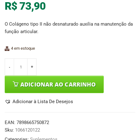
R$
73,90
O Colágeno tipo II não desnaturado auxilia na manutenção da
função articular.
4 em estoque
ADICIONAR AO CARRINHO
Adicionar à Lista De Desejos
EAN:
7898665750872
Sku:
1066120122
Categorias:
Suplementos