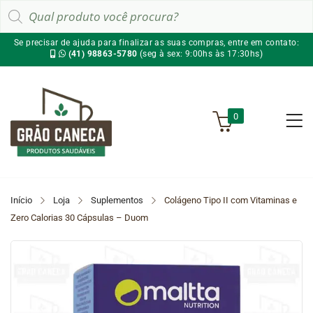
Pesquisar
produtos
Se precisar de ajuda para finalizar as suas compras, entre em contato:
(41) 98863-5780
(seg à sex: 9:00hs às 17:30hs)
0
Início
Loja
Suplementos
Colágeno Tipo II com Vitaminas e
Zero Calorias 30 Cápsulas – Duom