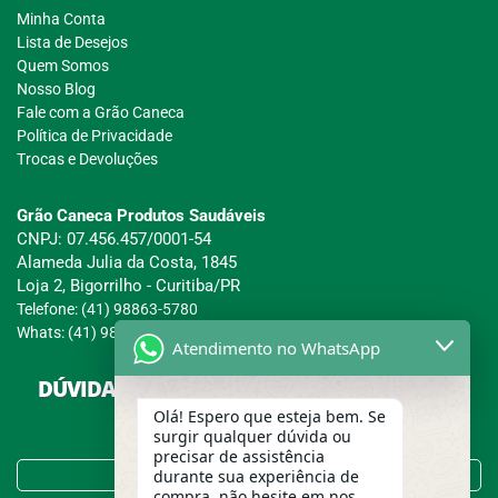
Minha Conta
Lista de Desejos
Quem Somos
Nosso Blog
Fale com a Grão Caneca
Política de Privacidade
Trocas e Devoluções
Grão Caneca Produtos Saudáveis
CNPJ: 07.456.457/0001-54
Alameda Julia da Costa, 1845
Loja 2, Bigorrilho - Curitiba/PR
Telefone: (41) 98863-5780
Whats: (41) 98863-5780
Atendimento no WhatsApp
DÚVIDAS SOBRE COMPRAS, PAGAMENTOS E
ENTREGAS?
Olá! Espero que esteja bem. Se
surgir qualquer dúvida ou
precisar de assistência
Tire suas Dúvidas no FAQ!
durante sua experiência de
compra, não hesite em nos