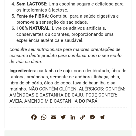
Sem LACTOSE
: Uma escolha segura e deliciosa para
os intolerantes à lactose.
Fonte de FIBRA
: Contribui para a saúde digestiva e
promove a sensação de saciedade.
100% NATURAL
: Livre de aditivos artificiais,
conservantes ou corantes, proporcionando uma
experiência autêntica e saudável.
Consulte seu nutricionista para maiores orientações de
consumo deste produto para combinar com o seu estilo
de vida ou dieta.
Ingredientes:
castanha de caju, coco desidratado, fibra de
tapioca, amêndoas, semente de abóbora, linhaça, chia,
fibra de chicória, óleo de coco, fava de baunilha e sal
marinho. NÃO CONTÉM GLÚTEN. ALÉRGICOS: CONTÉM:
AMÊNDOAS E CASTANHA DE CAJU. PODE CONTER:
AVEIA, AMENDOIM E CASTANHA DO PARÁ.
Facebook
WhatsApp
Email
Twitter
LinkedIn
Copy
Messenger
Telegram
Link