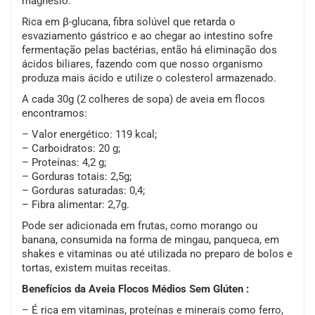
magnésio.
Rica em β-glucana, fibra solúvel que retarda o
esvaziamento gástrico e ao chegar ao intestino sofre
fermentação pelas bactérias, então há eliminação dos
ácidos biliares, fazendo com que nosso organismo
produza mais ácido e utilize o colesterol armazenado.
A cada 30g (2 colheres de sopa) de aveia em flocos
encontramos:
– Valor energético: 119 kcal;
– Carboidratos: 20 g;
– Proteínas: 4,2 g;
– Gorduras totais: 2,5g;
– Gorduras saturadas: 0,4;
– Fibra alimentar: 2,7g.
Pode ser adicionada em frutas, como morango ou
banana, consumida na forma de mingau, panqueca, em
shakes e vitaminas ou até utilizada no preparo de bolos e
tortas, existem muitas receitas.
Benefícios da Aveia Flocos Médios Sem Glúten :
– É rica em vitaminas, proteínas e minerais como ferro,