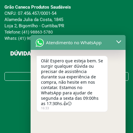
Grão Caneca Produtos Saudáveis
CNPJ: 07.456.457/0001-54
Alameda Julia da Costa, 1845
Loja 2, Bigorrilho - Curitiba/PR
Telefone: (41) 98863-5780
Whats: (41) 98863-5780
Atendimento no WhatsApp
DÚVIDAS SOBRE COMPRAS, PAGAMENTOS E
ENTREGAS?
Olá! Espero que esteja bem. Se
surgir qualquer dúvida ou
precisar de assistência
Tire suas Dúvidas no FAQ!
durante sua experiência de
compra, não hesite em nos
contatar. Estamos no
WhatsApp para ajudar de
segunda a sexta das 09:00hs
as 17:30hs.👍🙂
16:33
Usamos cookies para garantir a
melhor experiência em nosso site.
Para entender melhor o que são
cookies e saber como a Grão