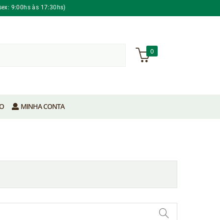
sex: 9:00hs às 17:30hs)
0
O
MINHA CONTA