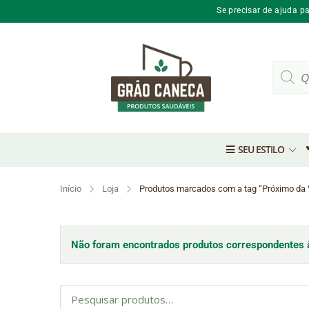
Se precisar de ajuda p
Pesquis
produto
SEU ESTILO
Início
Loja
Produtos marcados com a tag “Próximo da 
Não foram encontrados produtos correspondentes à
Pesquisar
por: