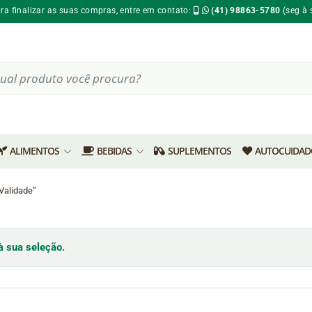
ara finalizar as suas compras, entre em contato:
(41) 98863-5780
(seg à 
ar
s
ALIMENTOS
BEBIDAS
SUPLEMENTOS
AUTOCUIDAD
Validade”
 sua seleção.