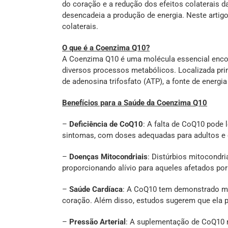
do coração e a redução dos efeitos colaterais d
desencadeia a produção de energia. Neste artig
colaterais.
O que é a Coenzima Q10?
A Coenzima Q10 é uma molécula essencial encont
diversos processos metabólicos. Localizada pri
de adenosina trifosfato (ATP), a fonte de energi
Benefícios para a Saúde da Coenzima Q10
–
Deficiência de CoQ10
: A falta de CoQ10 pode
sintomas, com doses adequadas para adultos e 
–
Doenças Mitocondriais
: Distúrbios mitocondr
proporcionando alívio para aqueles afetados po
–
Saúde Cardíaca
: A CoQ10 tem demonstrado mel
coração. Além disso, estudos sugerem que ela po
–
Pressão Arterial
: A suplementação de CoQ10 m