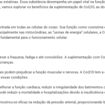
as estatinas. Essa substância desempenha um papel vital na função
o, vamos explorar os benefícios da suplementação de CoQ10, as d
rada em todas as células do corpo. Sua função como coenzima é fa
ncipalmente nas mitocôndrias, as “usinas de energia” celulares, 
a fundamental para o funcionamento celular.
 levar a fraqueza, fadiga e até convulsões. A suplementação com
crianças.
iais podem prejudicar a função muscular e nervosa. A CoQ10 tem a
r essas condições.
horar a função cardíaca, reduzir a irregularidade dos batimentos 
de reduzir a mortalidade e hospitalizações devido à insuficiência 
ostrou-se eficaz na redução da pressão arterial, proporcionando b