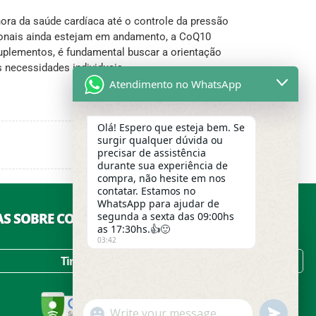
ra da saúde cardíaca até o controle da pressão
cionais ainda estejam em andamento, a CoQ10
suplementos, é fundamental buscar a orientação
 necessidades individuais.
Atendimento no WhatsApp
Olá! Espero que esteja bem. Se
surgir qualquer dúvida ou
precisar de assistência
durante sua experiência de
compra, não hesite em nos
contatar. Estamos no
WhatsApp para ajudar de
S SOBRE COMPRAS, PAGAMENTOS E ENTREGAS?
segunda a sexta das 09:00hs
as 17:30hs.👍🙂
03:42
Usamos cookies para garantir a
Tire suas Dúvidas no FAQ!
melhor experiência em nosso site.
Para entender melhor o que são
cookies e saber como a Grão
Caneca trata seus dados pessoais,
undefined
"+chaty_settings.lang.emoji_picker+"