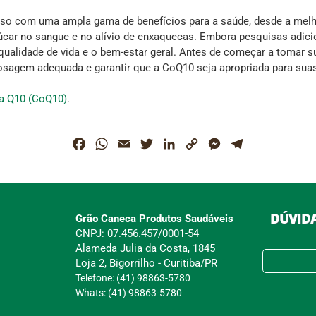
o com uma ampla gama de benefícios para a saúde, desde a melho
 açúcar no sangue e no alívio de enxaquecas. Embora pesquisas adi
qualidade de vida e o bem-estar geral. Antes de começar a tomar 
dosagem adequada e garantir que a CoQ10 seja apropriada para suas
a Q10 (CoQ10)
.
Facebook
WhatsApp
Email
Twitter
LinkedIn
Copy
Messenger
Telegram
Link
DÚVIDA
Grão Caneca Produtos Saudáveis
CNPJ: 07.456.457/0001-54
Alameda Julia da Costa, 1845
Loja 2, Bigorrilho - Curitiba/PR
Telefone: (41) 98863-5780
Whats: (41) 98863-5780