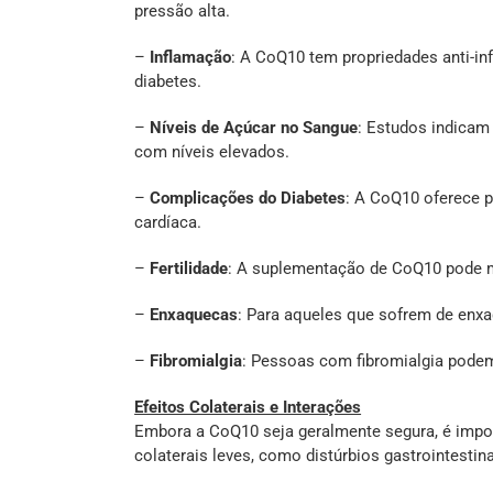
pressão alta.
–
Inflamação
: A CoQ10 tem propriedades anti-in
diabetes.
–
Níveis de Açúcar no Sangue
: Estudos indicam
com níveis elevados.
–
Complicações do Diabetes
: A CoQ10 oferece p
cardíaca.
–
Fertilidade
: A suplementação de CoQ10 pode m
–
Enxaquecas
: Para aqueles que sofrem de enxa
–
Fibromialgia
: Pessoas com fibromialgia podem
Efeitos Colaterais e Interações
Embora a CoQ10 seja geralmente segura, é impor
colaterais leves, como distúrbios gastrointest