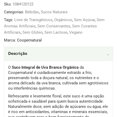
Sku:
1084120122
Categorias:
Bebidas
,
Sucos Naturais
Tags:
Livre de Transgênicos
,
Orgânicos
,
Sem Açúcar
,
Sem
Aromas Artificiais
,
Sem Conservantes
,
Sem Corantes
Artificiais
,
Sem Glúten
,
Sem Lactose
,
Vegano
Marca:
Coopernatural
Descrição
O
Suco Integral de Uva Branca Orgânica
da
Coopernatural é cuidadosamente extraído a frio,
preservando toda a doçura natural, os nutrientes e o
aroma delicado da uva branca, cultivada sem agrotóxicos
ou interferências químicas.
Refrescante e levemente floral, este suco é uma opção
sofisticada e saudável para quem busca autenticidade.
Naturalmente doce, sem adição de açúcares ou água, ele
é rico em antioxidantes, vitaminas e minerais essenciais,
que contribuem para o bom funcionamento do