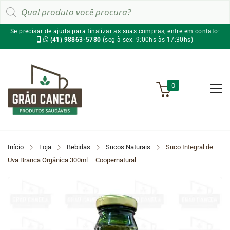
Pesquisar
produtos
Se precisar de ajuda para finalizar as suas compras, entre em contato:
(41) 98863-5780
(seg à sex: 9:00hs às 17:30hs)
0
Início
Loja
Bebidas
Sucos Naturais
Suco Integral de
Uva Branca Orgânica 300ml – Coopernatural