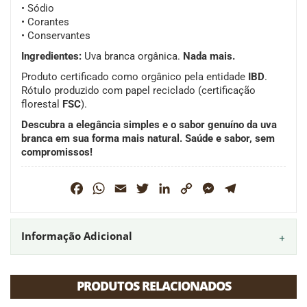
• Sódio
• Corantes
• Conservantes
Ingredientes:
Uva branca orgânica.
Nada mais.
Produto certificado como orgânico pela entidade
IBD
.
Rótulo produzido com papel reciclado (certificação
florestal
FSC
).
Descubra a elegância simples e o sabor genuíno da uva
branca em sua forma mais natural. Saúde e sabor, sem
compromissos!
Facebook
WhatsApp
Email
Twitter
LinkedIn
Copy
Messenger
Telegram
Link
Informação Adicional
PRODUTOS RELACIONADOS