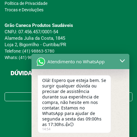
Política de Privacidade
Trocas e Devoluções
Grão Caneca Produtos Saudáveis
CNPJ: 07.456.457/0001-54
Alameda Julia da Costa, 1845
Loja 2, Bigorrilho - Curitiba/PR
Telefone: (41) 98863-5780
Whats: (41) 98863-5780
Atendimento no WhatsApp
DÚVIDAS SOBRE COMPRAS, PAGAMENTOS E
ENTREGAS?
Olá! Espero que esteja bem. Se
surgir qualquer dúvida ou
precisar de assistência
Tire suas Dúvidas no FAQ!
durante sua experiência de
compra, não hesite em nos
contatar. Estamos no
WhatsApp para ajudar de
segunda a sexta das 09:00hs
as 17:30hs.👍🙂
14:54
Usamos cookies para garantir a