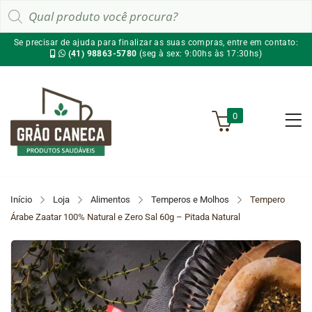
Pesquisar
produtos
Se precisar de ajuda para finalizar as suas compras, entre em contato:
(41) 98863-5780
(seg à sex: 9:00hs às 17:30hs)
0
Início
Loja
Alimentos
Temperos e Molhos
Tempero
Árabe Zaatar 100% Natural e Zero Sal 60g – Pitada Natural