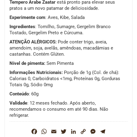
Tempero Árabe Zaatar
está pronto para elevar seus
pratos a um novo patamar de deliciosidade.
Experimente com
: Aves, Kibe, Salada
Ingredientes
: Tomilho, Sumagre, Gergelim Branco
Tostado, Gergelim Preto e Cúrcuma.
ATENÇÃO ALÉRGICOS:
Pode conter trigo, aveia,
amendoim, soja, avelãs, amêndoas, macadâmias e
castanhas. Contém Glúten.
Nível de pimenta:
Sem Pimenta
Informações Nutricionais:
Porção de 1g (Col. de chá):
Calorias 0, Carboidratos <1mg, Proteínas 0g, Gorduras
Totais 0g, Sódio 0mg
Conteúdo
: 60g
Validade
: 12 meses fechado. Após aberto,
recomendamos o consumo em até 90 dias. Não
refrigerar.
Facebook
WhatsApp
Email
Twitter
LinkedIn
Copy
Messenger
Telegram