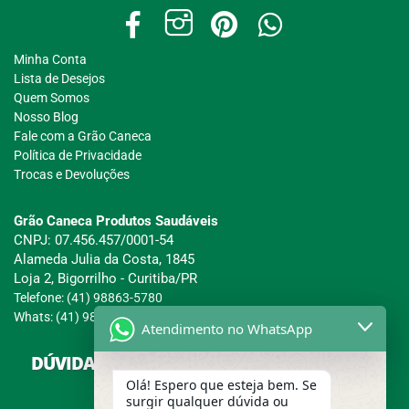
Minha Conta
Lista de Desejos
Quem Somos
Nosso Blog
Fale com a Grão Caneca
Política de Privacidade
Trocas e Devoluções
Grão Caneca Produtos Saudáveis
CNPJ: 07.456.457/0001-54
Alameda Julia da Costa, 1845
Loja 2, Bigorrilho - Curitiba/PR
Telefone: (41) 98863-5780
Whats: (41) 98863-5780
Atendimento no WhatsApp
DÚVIDAS SOBRE COMPRAS, PAGAMENTOS E
ENTREGAS?
Olá! Espero que esteja bem. Se
surgir qualquer dúvida ou