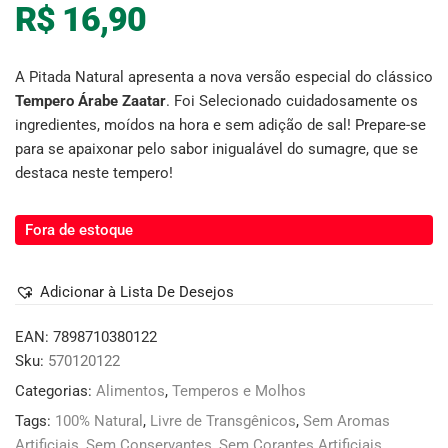
R$
16,90
A Pitada Natural apresenta a nova versão especial do clássico
Tempero Árabe Zaatar
. Foi Selecionado cuidadosamente os
ingredientes, moídos na hora e sem adição de sal! Prepare-se
para se apaixonar pelo sabor inigualável do sumagre, que se
destaca neste tempero!
Fora de estoque
Adicionar à Lista De Desejos
EAN:
7898710380122
Sku:
570120122
Categorias:
Alimentos
,
Temperos e Molhos
Tags:
100% Natural
,
Livre de Transgênicos
,
Sem Aromas
Artificiais
,
Sem Conservantes
,
Sem Corantes Artificiais
,