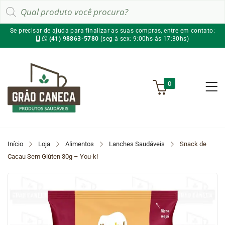
Pesquisar
produtos
Se precisar de ajuda para finalizar as suas compras, entre em contato:
(41) 98863-5780
(seg à sex: 9:00hs às 17:30hs)
0
Início
Loja
Alimentos
Lanches Saudáveis
Snack de
Cacau Sem Glúten 30g – You-k!