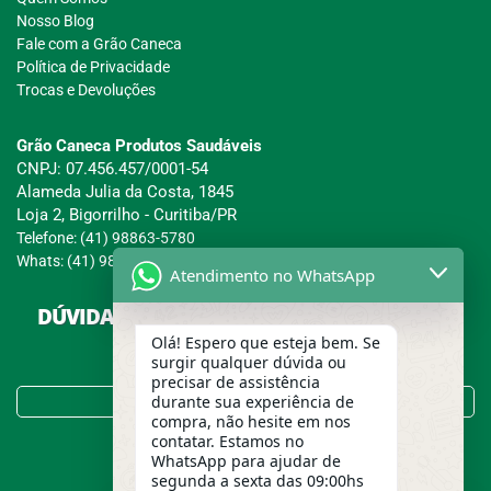
Nosso Blog
Fale com a Grão Caneca
Política de Privacidade
Trocas e Devoluções
Grão Caneca Produtos Saudáveis
CNPJ: 07.456.457/0001-54
Alameda Julia da Costa, 1845
Loja 2, Bigorrilho - Curitiba/PR
Telefone: (41) 98863-5780
Whats: (41) 98863-5780
Atendimento no WhatsApp
DÚVIDAS SOBRE COMPRAS, PAGAMENTOS E
ENTREGAS?
Olá! Espero que esteja bem. Se
surgir qualquer dúvida ou
precisar de assistência
Tire suas Dúvidas no FAQ!
durante sua experiência de
compra, não hesite em nos
contatar. Estamos no
WhatsApp para ajudar de
segunda a sexta das 09:00hs