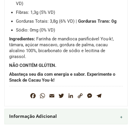
VD)
Fibras: 1,3g (5% VD)
Gorduras Totais: 3,8g (6% VD) |
Gorduras Trans: 0g
Sódio: 0mg (0% VD)
Ingredientes:
Farinha de mandioca panificável You-k!,
tâmara, açúcar mascavo, gordura de palma, cacau
alcalino 100%, bicarbonato de sódio e lecitina de
girassol.
NÃO CONTÉM GLÚTEN.
Abasteça seu dia com energia e sabor. Experimente o
Snack de Cacau You-k!
Facebook
WhatsApp
Email
Twitter
LinkedIn
Copy
Messenger
Telegram
Link
Informação Adicional