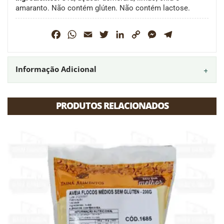
amaranto. Não contém glúten. Não contém lactose.
Facebook
WhatsApp
Email
Twitter
LinkedIn
Copy
Messenger
Telegram
Link
Informação Adicional
PRODUTOS RELACIONADOS