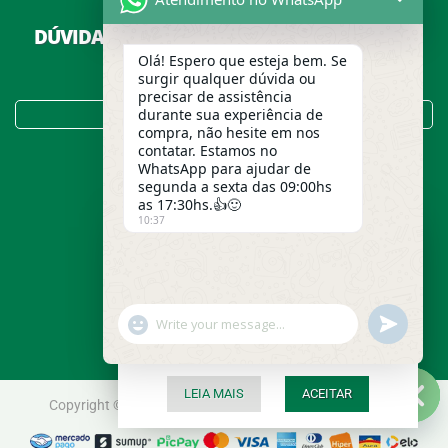
DÚVIDAS SOBRE COMPRAS, PAGAMENTOS E
ENTREGAS?
Olá! Espero que esteja bem. Se
surgir qualquer dúvida ou
precisar de assistência
Tire suas Dúvidas no FAQ!
durante sua experiência de
compra, não hesite em nos
contatar. Estamos no
WhatsApp para ajudar de
segunda a sexta das 09:00hs
as 17:30hs.👍🙂
10:37
Usamos cookies para garantir a
melhor experiência em nosso site.
Para entender melhor o que são
cookies e saber como a Grão
Caneca trata seus dados pessoais,
undefined
"+chaty_settings.lang.emoji_picker+"
WhatsApp
acesse nossa Política de
Privacidade.
Message
LEIA MAIS
ACEITAR
Copyright © 2020 -
Grão Caneca
- Produtos Saudáveis ®
Hide