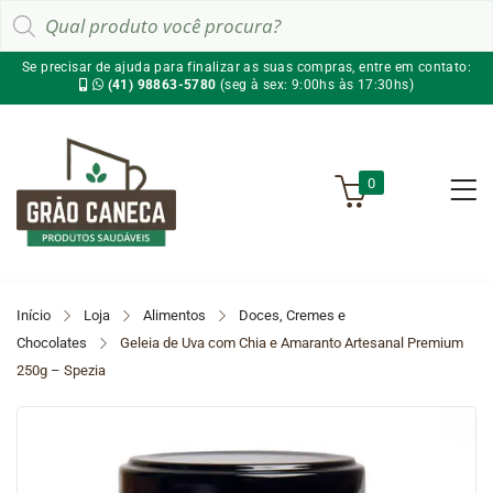
Pesquisar
produtos
Se precisar de ajuda para finalizar as suas compras, entre em contato:
(41) 98863-5780
(seg à sex: 9:00hs às 17:30hs)
0
Início
Loja
Alimentos
Doces, Cremes e
Chocolates
Geleia de Uva com Chia e Amaranto Artesanal Premium
250g – Spezia