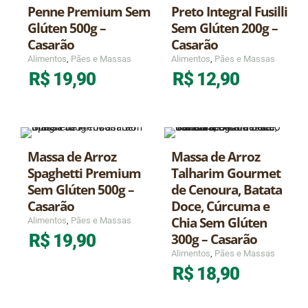
Penne Premium Sem
Preto Integral Fusilli
Glúten 500g –
Sem Glúten 200g –
Casarão
Casarão
Alimentos
,
Pães e Massas
Alimentos
,
Pães e Massas
R$
19,90
R$
12,90
Massa de Arroz
Massa de Arroz
Spaghetti Premium
Talharim Gourmet
Sem Glúten 500g –
de Cenoura, Batata
Casarão
Doce, Cúrcuma e
Chia Sem Glúten
Alimentos
,
Pães e Massas
300g – Casarão
R$
19,90
Alimentos
,
Pães e Massas
R$
18,90