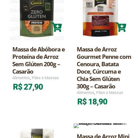
Massa de Abóbora e
Massa de Arroz
Proteína de Arroz
Gourmet Penne com
Sem Glúten 200g –
Cenoura, Batata
Casarão
Doce, Cúrcuma e
Chia Sem Glúten
Alimentos
,
Pães e Massas
300g – Casarão
R$
27,90
Alimentos
,
Pães e Massas
R$
18,90
Massa de Arroz Mini