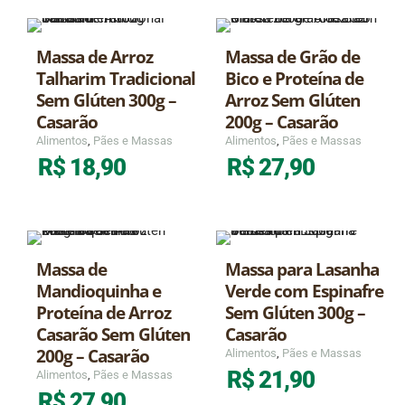
Massa de Arroz
Massa de Grão de
Talharim Tradicional
Bico e Proteína de
Sem Glúten 300g –
Arroz Sem Glúten
Casarão
200g – Casarão
Alimentos
,
Pães e Massas
Alimentos
,
Pães e Massas
R$
18,90
R$
27,90
Massa de
Massa para Lasanha
Mandioquinha e
Verde com Espinafre
Proteína de Arroz
Sem Glúten 300g –
Casarão Sem Glúten
Casarão
200g – Casarão
Alimentos
,
Pães e Massas
R$
21,90
Alimentos
,
Pães e Massas
R$
27,90