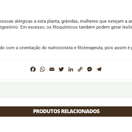
ssoas alérgicas a esta planta, grávidas, mulheres que estejam a 
digestório. Em excesso, os fitoquímicos também podem gerar lesõe
o com a orientação do nutricionista e fitoterapeuta, pois assim é
Facebook
WhatsApp
Email
Twitter
LinkedIn
Copy
Messenger
Telegram
Link
PRODUTOS RELACIONADOS