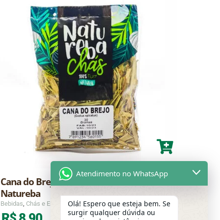
Atendimento no WhatsApp
Cana do Brejo (Costus spicatus) 30g –
Capim
Natureba
Cham
Olá! Espero que esteja bem. Se
Bebidas
,
Chás e Ervas
Bebidas
surgir qualquer dúvida ou
R$
8,90
R$
8