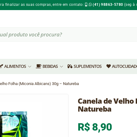
ara finalizar as suas compras, entre em contato:
(41) 98863-5780
(seg à 
ar
s
ALIMENTOS
BEBIDAS
SUPLEMENTOS
AUTOCUIDAD
elho Folha (Miconia Albicans) 30g – Natureba
Canela de Velho F
Natureba
R$
8,90