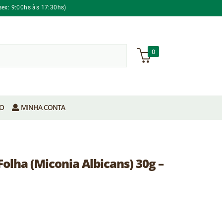
sex: 9:00hs às 17:30hs)
0
O
MINHA CONTA
olha (Miconia Albicans) 30g –