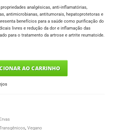
propriedades analgésicas, anti-inflamatórias,
as, antimicrobianas, antitumorais, hepatoprotetoras e
apresenta benefícios para a saúde como purificação do
dicais livres e redução da dor e inflamação das
ado para o tratamento da artrose e artrite reumatoide.
ICIONAR AO CARRINHO
ejos
Ervas
 Transgênicos
,
Vegano