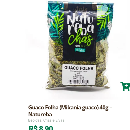
Guaco Folha (Mikania guaco) 40g –
Natureba
Bebidas
,
Chás e Ervas
R$
8,90