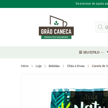
Se precisar de ajuda p
Pesquis
produto
SEU ESTILO
Início
Loja
Bebidas
Chás e Ervas
Canela de V