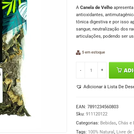
A
Canela de Velho
apresenta 
antioxidantes, antimutagênic
tônica digestiva e por isso 
sangue, neutralização dos ra
articulações, podendo ser us
5 em estoque
AD
Adicionar à Lista De Des
EAN:
7891234560803
Sku:
911120122
Categorias:
Bebidas
,
Chás e 
Tags:
100% Natural
,
Livre de