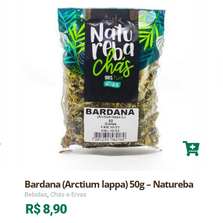
Bardana (Arctium lappa) 50g – Natureba
Bebidas
,
Chás e Ervas
R$
8,90