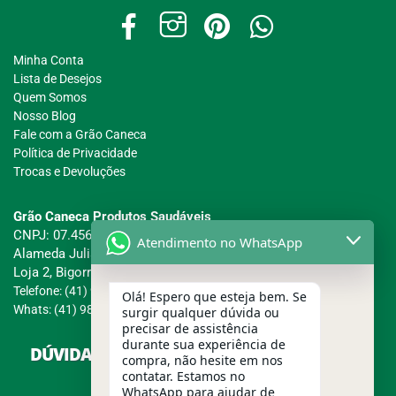
Minha Conta
Lista de Desejos
Quem Somos
Nosso Blog
Fale com a Grão Caneca
Política de Privacidade
Trocas e Devoluções
Grão Caneca Produtos Saudáveis
CNPJ: 07.456.457/0001-54
Atendimento no WhatsApp
Alameda Julia da Costa, 1845
Loja 2, Bigorrilho - Curitiba/PR
Telefone: (41) 98863-5780
Olá! Espero que esteja bem. Se
Whats: (41) 98863-5780
surgir qualquer dúvida ou
precisar de assistência
durante sua experiência de
DÚVIDAS SOBRE COMPRAS, PAGAMENTOS E
compra, não hesite em nos
ENTREGAS?
contatar. Estamos no
WhatsApp para ajudar de