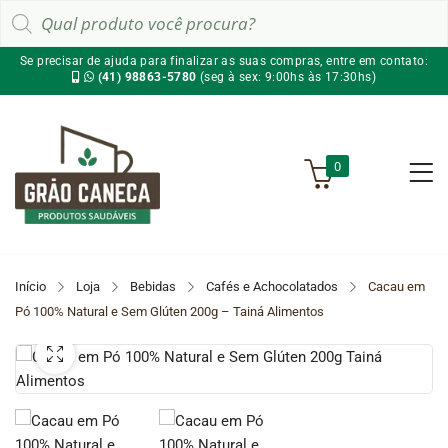
Pesquisar
produtos
Se precisar de ajuda para finalizar as suas compras, entre em contato:
(41) 98863-5780
(seg à sex: 9:00hs às 17:30hs)
0
Início
Loja
Bebidas
Cafés e Achocolatados
Cacau em
Pó 100% Natural e Sem Glúten 200g – Tainá Alimentos