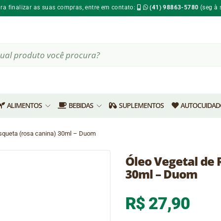
ara finalizar as suas compras, entre em contato:
(41) 98863-5780
(seg à 
ar
s
ALIMENTOS
BEBIDAS
SUPLEMENTOS
AUTOCUIDAD
squeta (rosa canina) 30ml – Duom
Óleo Vegetal de 
30ml – Duom
R$
27,90