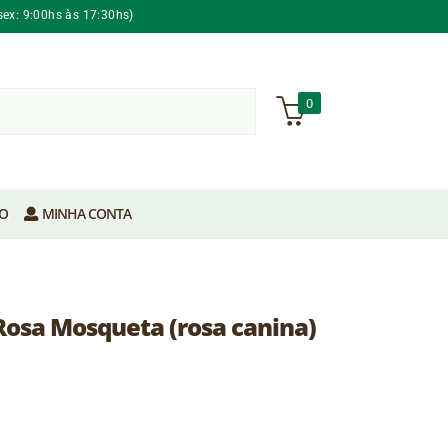
sex: 9:00hs às 17:30hs)
0
O
MINHA CONTA
Rosa Mosqueta (rosa canina)