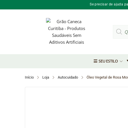
Se precisar de ajuda p
Pesquis
produto
SEU ESTILO
Início
Loja
Autocuidado
Óleo Vegetal de Rosa Mo