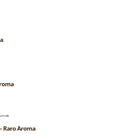
ba
Aroma
 – Raro Aroma