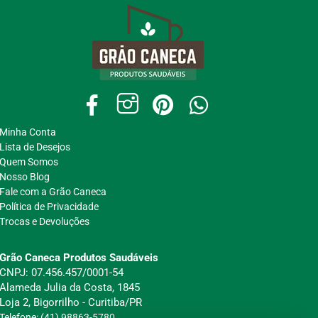
Minha Conta
Lista de Desejos
Quem Somos
Nosso Blog
Fale com a Grão Caneca
Política de Privacidade
Trocas e Devoluções
Grão Caneca Produtos Saudáveis
CNPJ: 07.456.457/0001-54
Alameda Julia da Costa, 1845
Loja 2, Bigorrilho - Curitiba/PR
Telefone: (41) 98863-5780