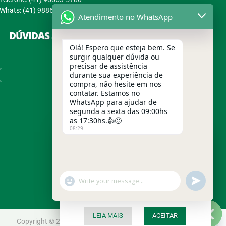
Whats: (41) 98863-5780
Atendimento no WhatsApp
DÚVIDAS SOBRE COMPRAS, PAGAMENTOS E
ENTREGAS?
Olá! Espero que esteja bem. Se
surgir qualquer dúvida ou
precisar de assistência
Tire suas Dúvidas no FAQ!
durante sua experiência de
compra, não hesite em nos
contatar. Estamos no
WhatsApp para ajudar de
segunda a sexta das 09:00hs
as 17:30hs.👍🙂
08:29
Usamos cookies para garantir a
melhor experiência em nosso site.
Para entender melhor o que são
cookies e saber como a Grão
Caneca trata seus dados pessoais,
undefined
"+chaty_settings.lang.emoji_picker+"
WhatsApp
acesse nossa Política de
Privacidade.
Message
LEIA MAIS
ACEITAR
Copyright © 2020 -
Grão Caneca
- Produtos Saudáveis ®