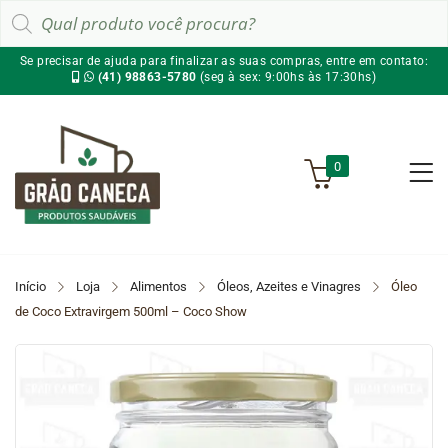
Pesquisar
produtos
Se precisar de ajuda para finalizar as suas compras, entre em contato:
(41) 98863-5780
(seg à sex: 9:00hs às 17:30hs)
0
Início
Loja
Alimentos
Óleos, Azeites e Vinagres
Óleo
de Coco Extravirgem 500ml – Coco Show