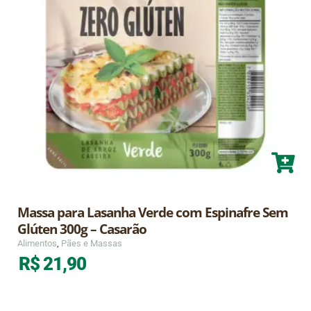
Massa para Lasanha Verde com Espinafre Sem
Glúten 300g – Casarão
Alimentos
,
Pães e Massas
R$
21,90