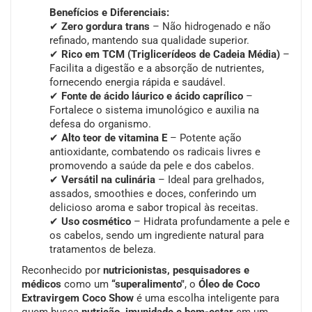
Benefícios e Diferenciais:
✔
Zero gordura trans
– Não hidrogenado e não
refinado, mantendo sua qualidade superior.
✔
Rico em TCM (Triglicerídeos de Cadeia Média)
–
Facilita a digestão e a absorção de nutrientes,
fornecendo energia rápida e saudável.
✔
Fonte de ácido láurico e ácido caprílico
–
Fortalece o sistema imunológico e auxilia na
defesa do organismo.
✔
Alto teor de vitamina E
– Potente ação
antioxidante, combatendo os radicais livres e
promovendo a saúde da pele e dos cabelos.
✔
Versátil na culinária
– Ideal para grelhados,
assados, smoothies e doces, conferindo um
delicioso aroma e sabor tropical às receitas.
✔
Uso cosmético
– Hidrata profundamente a pele e
os cabelos, sendo um ingrediente natural para
tratamentos de beleza.
Reconhecido por
nutricionistas, pesquisadores e
médicos
como um
“superalimento"
, o
Óleo de Coco
Extravirgem Coco Show
é uma escolha inteligente para
quem busca
nutrição, imunidade e bem-estar
em um