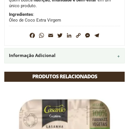
único produto.
Ingredientes
:
Óleo de Coco Extra Virgem
Facebook
WhatsApp
Email
Twitter
LinkedIn
Copy
Messenger
Telegram
Link
Informação Adicional
PRODUTOS RELACIONADOS