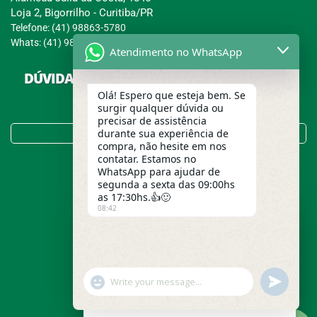
Loja 2, Bigorrilho - Curitiba/PR
Telefone: (41) 98863-5780
Whats: (41) 98863-5780
Atendimento no WhatsApp
DÚVIDAS SOBRE COMPRAS, PAGAMENTOS E
ENTREGAS?
Olá! Espero que esteja bem. Se
surgir qualquer dúvida ou
precisar de assistência
Tire suas Dúvidas no FAQ!
durante sua experiência de
compra, não hesite em nos
contatar. Estamos no
WhatsApp para ajudar de
segunda a sexta das 09:00hs
as 17:30hs.👍🙂
08:42
Usamos cookies para garantir a
melhor experiência em nosso site.
Para entender melhor o que são
cookies e saber como a Grão
Caneca trata seus dados pessoais,
undefined
"+chaty_settings.lang.emoji_picker+"
WhatsApp
acesse nossa Política de
Privacidade.
Message