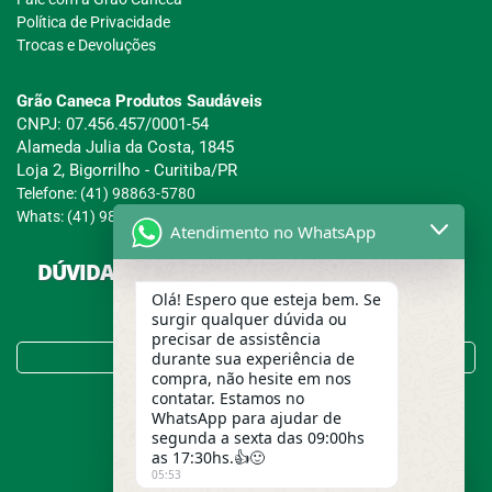
Política de Privacidade
Trocas e Devoluções
Grão Caneca Produtos Saudáveis
CNPJ: 07.456.457/0001-54
Alameda Julia da Costa, 1845
Loja 2, Bigorrilho - Curitiba/PR
Telefone: (41) 98863-5780
Whats: (41) 98863-5780
Atendimento no WhatsApp
DÚVIDAS SOBRE COMPRAS, PAGAMENTOS E
ENTREGAS?
Olá! Espero que esteja bem. Se
surgir qualquer dúvida ou
precisar de assistência
Tire suas Dúvidas no FAQ!
durante sua experiência de
compra, não hesite em nos
contatar. Estamos no
WhatsApp para ajudar de
segunda a sexta das 09:00hs
as 17:30hs.👍🙂
05:53