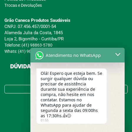
Trocas e Devoluções
Grão Caneca Produtos Saudáveis
CNPJ: 07.456.457/0001-54
Alameda Julia da Costa, 1845
Loja 2, Bigorrilho - Curitiba/PR
Telefone: (41) 98863-5780
Whats: (41) 98863-5780
Atendimento no WhatsApp
DÚVIDAS SOBRE COMPRAS, PAGAMENTOS E
ENTREGAS?
Olá! Espero que esteja bem. Se
surgir qualquer dúvida ou
precisar de assistência
Tire suas Dúvidas no FAQ!
durante sua experiência de
compra, não hesite em nos
contatar. Estamos no
WhatsApp para ajudar de
segunda a sexta das 09:00hs
as 17:30hs.👍🙂
01:55
Usamos cookies para garantir a