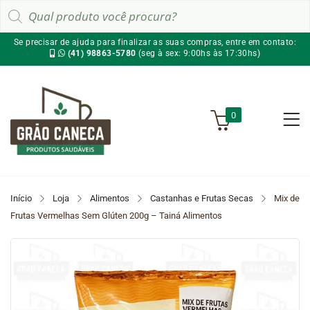
Pesquisar
produtos
Se precisar de ajuda para finalizar as suas compras, entre em contato:
(41) 98863-5780
(seg à sex: 9:00hs às 17:30hs)
0
Início
Loja
Alimentos
Castanhas e Frutas Secas
Mix de
Frutas Vermelhas Sem Glúten 200g – Tainá Alimentos